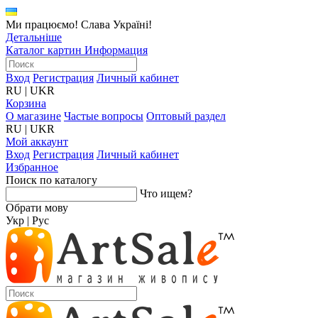
Ми працюємо! Слава Україні!
Детальніше
Каталог картин
Информация
Вход
Регистрация
Личный кабинет
RU
|
UKR
Корзина
О магазине
Частые вопросы
Оптовый раздел
RU
|
UKR
Мой аккаунт
Вход
Регистрация
Личный кабинет
Избранное
Поиск по каталогу
Что ищем?
Обрати мову
Укр
|
Рус