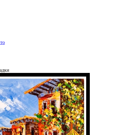
ото
ладки