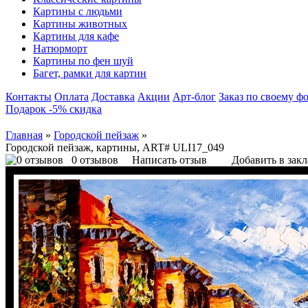
Картины с людьми
Картины животных
Картины для кафе
Натюрморт
Картины по фен шуй
Багет, рамки для картин
Контакты
Оплата
Доставка
Акции
Арт-блог
Заказ по своему ф
Подарок -5% скидка
Главная
»
Городской пейзаж
»
Городской пейзаж, картины, ART# ULI17_049
0 отзывов
Написать отзыв
Добавить в зак