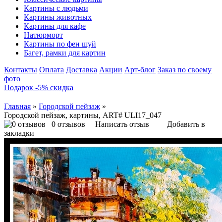
Картины с людьми
Картины животных
Картины для кафе
Натюрморт
Картины по фен шуй
Багет, рамки для картин
Контакты
Оплата
Доставка
Акции
Арт-блог
Заказ по своему
фото
Подарок -5% скидка
Главная
»
Городской пейзаж
»
Городской пейзаж, картины, ART# ULI17_047
0 отзывов
Написать отзыв
Добавить в
закладки