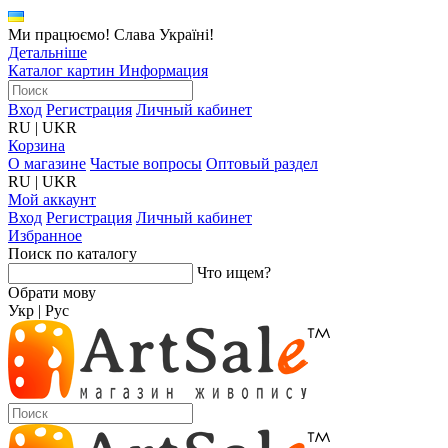
Ми працюємо! Слава Україні!
Детальніше
Каталог картин
Информация
Вход
Регистрация
Личный кабинет
RU
|
UKR
Корзина
О магазине
Частые вопросы
Оптовый раздел
RU
|
UKR
Мой аккаунт
Вход
Регистрация
Личный кабинет
Избранное
Поиск по каталогу
Что ищем?
Обрати мову
Укр
|
Рус