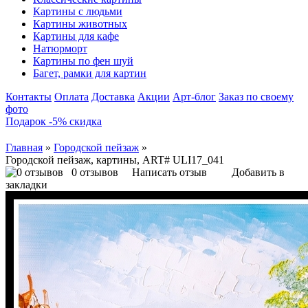
Картины с людьми
Картины животных
Картины для кафе
Натюрморт
Картины по фен шуй
Багет, рамки для картин
Контакты
Оплата
Доставка
Акции
Арт-блог
Заказ по своему
фото
Подарок -5% скидка
Главная
»
Городской пейзаж
»
Городской пейзаж, картины, ART# ULI17_041
0 отзывов
Написать отзыв
Добавить в
закладки