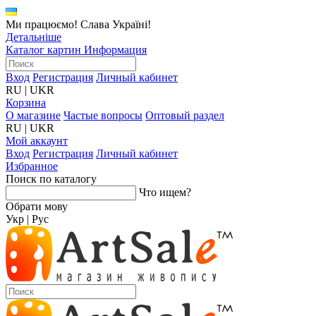
Ми працюємо! Слава Україні!
Детальніше
Каталог картин
Информация
Вход
Регистрация
Личный кабинет
RU
|
UKR
Корзина
О магазине
Частые вопросы
Оптовый раздел
RU
|
UKR
Мой аккаунт
Вход
Регистрация
Личный кабинет
Избранное
Поиск по каталогу
Что ищем?
Обрати мову
Укр
|
Рус