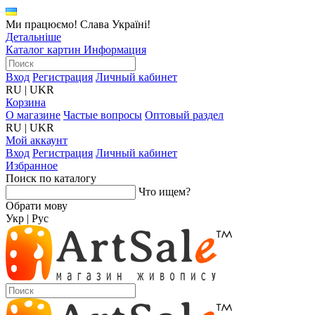
Ми працюємо! Слава Україні!
Детальніше
Каталог картин
Информация
Вход
Регистрация
Личный кабинет
RU
|
UKR
Корзина
О магазине
Частые вопросы
Оптовый раздел
RU
|
UKR
Мой аккаунт
Вход
Регистрация
Личный кабинет
Избранное
Поиск по каталогу
Что ищем?
Обрати мову
Укр
|
Рус