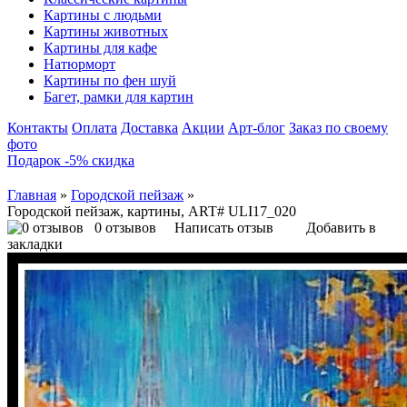
Картины с людьми
Картины животных
Картины для кафе
Натюрморт
Картины по фен шуй
Багет, рамки для картин
Контакты
Оплата
Доставка
Акции
Арт-блог
Заказ по своему
фото
Подарок -5% скидка
Главная
»
Городской пейзаж
»
Городской пейзаж, картины, ART# ULI17_020
0 отзывов
Написать отзыв
Добавить в
закладки