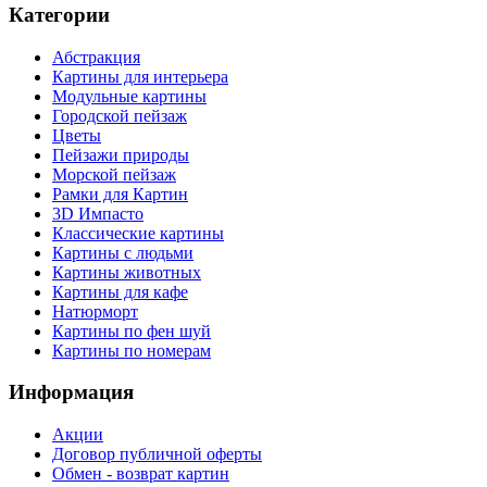
Категории
Абстракция
Картины для интерьера
Модульные картины
Городской пейзаж
Цветы
Пейзажи природы
Морской пейзаж
Рамки для Картин
3D Импасто
Классические картины
Картины с людьми
Картины животных
Картины для кафе
Натюрморт
Картины по фен шуй
Картины по номерам
Информация
Акции
Договор публичной оферты
Обмен - возврат картин