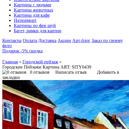
Картины с людьми
Картины животных
Картины для кафе
Натюрморт
Картины по фен шуй
Багет, рамки для картин
Контакты
Оплата
Доставка
Акции
Арт-блог
Заказ по своему
фото
Подарок -5% скидка
Главная
»
Городской пейзаж
»
Городские Пейзажи Картина ART: SITY0439
0 отзывов
Написать отзыв
Добавить в
закладки