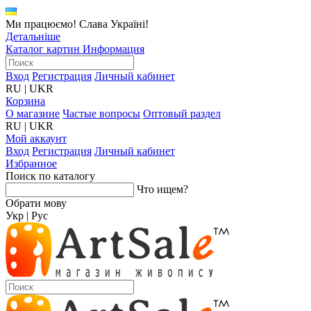
Ми працюємо! Слава Україні!
Детальніше
Каталог картин
Информация
Вход
Регистрация
Личный кабинет
RU
|
UKR
Корзина
О магазине
Частые вопросы
Оптовый раздел
RU
|
UKR
Мой аккаунт
Вход
Регистрация
Личный кабинет
Избранное
Поиск по каталогу
Что ищем?
Обрати мову
Укр
|
Рус