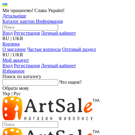
Ми працюємо! Слава Україні!
Детальніше
Каталог картин
Информация
Вход
Регистрация
Личный кабинет
RU
|
UKR
Корзина
О магазине
Частые вопросы
Оптовый раздел
RU
|
UKR
Мой аккаунт
Вход
Регистрация
Личный кабинет
Избранное
Поиск по каталогу
Что ищем?
Обрати мову
Укр
|
Рус