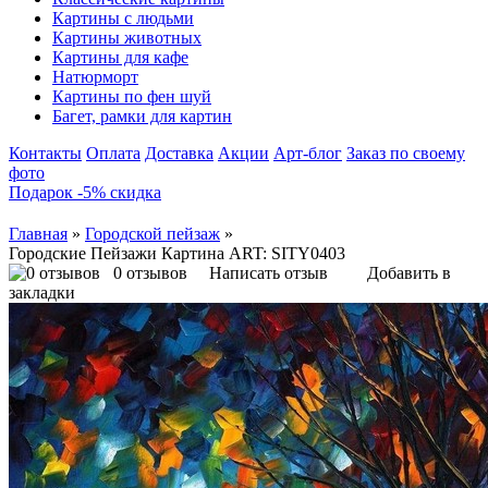
Картины с людьми
Картины животных
Картины для кафе
Натюрморт
Картины по фен шуй
Багет, рамки для картин
Контакты
Оплата
Доставка
Акции
Арт-блог
Заказ по своему
фото
Подарок -5% скидка
Главная
»
Городской пейзаж
»
Городские Пейзажи Картина ART: SITY0403
0 отзывов
Написать отзыв
Добавить в
закладки