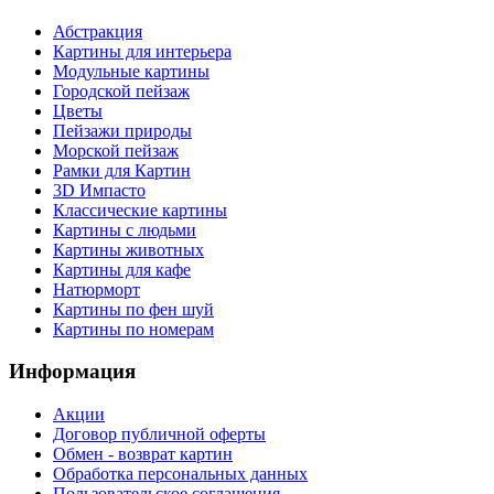
Абстракция
Картины для интерьера
Модульные картины
Городской пейзаж
Цветы
Пейзажи природы
Морской пейзаж
Рамки для Картин
3D Импасто
Классические картины
Картины с людьми
Картины животных
Картины для кафе
Натюрморт
Картины по фен шуй
Картины по номерам
Информация
Акции
Договор публичной оферты
Обмен - возврат картин
Обработка персональных данных
Пользовательское соглашения