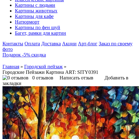
Картины с людьми
Картины животных
Картины для кафе
Натюрморт
Картины по фен шуй
Багет, рамки для картин
Контакты
Оплата
Доставка
Акции
Арт-блог
Заказ по своему
фото
Подарок -5% скидка
Главная
»
Городской пейзаж
»
Городские Пейзажи Картина ART: SITY0391
0 отзывов
Написать отзыв
Добавить в
закладки