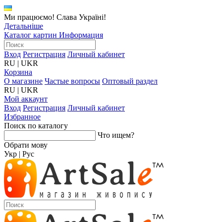
Ми працюємо! Слава Україні!
Детальніше
Каталог картин
Информация
Вход
Регистрация
Личный кабинет
RU
|
UKR
Корзина
О магазине
Частые вопросы
Оптовый раздел
RU
|
UKR
Мой аккаунт
Вход
Регистрация
Личный кабинет
Избранное
Поиск по каталогу
Что ищем?
Обрати мову
Укр
|
Рус