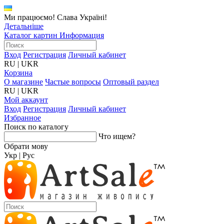
Ми працюємо! Слава Україні!
Детальніше
Каталог картин
Информация
Вход
Регистрация
Личный кабинет
RU
|
UKR
Корзина
О магазине
Частые вопросы
Оптовый раздел
RU
|
UKR
Мой аккаунт
Вход
Регистрация
Личный кабинет
Избранное
Поиск по каталогу
Что ищем?
Обрати мову
Укр
|
Рус