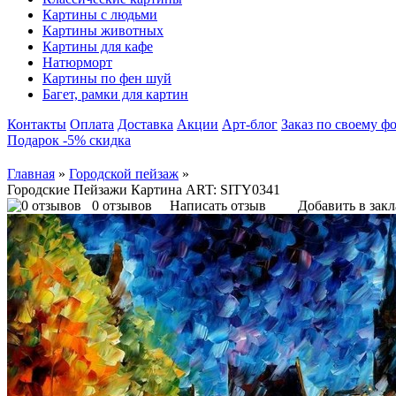
Картины с людьми
Картины животных
Картины для кафе
Натюрморт
Картины по фен шуй
Багет, рамки для картин
Контакты
Оплата
Доставка
Акции
Арт-блог
Заказ по своему ф
Подарок -5% скидка
Главная
»
Городской пейзаж
»
Городские Пейзажи Картина ART: SITY0341
0 отзывов
Написать отзыв
Добавить в зак