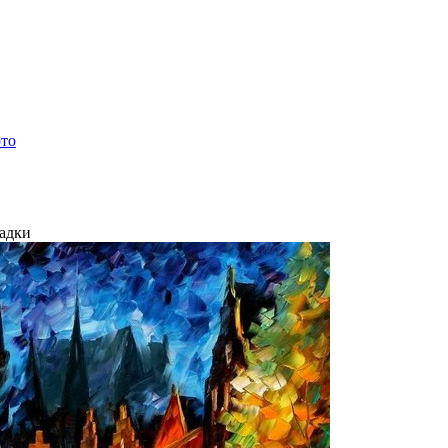
ото
ладки