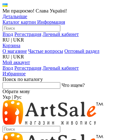
Ми працюємо! Слава Україні!
Детальніше
Каталог картин
Информация
Вход
Регистрация
Личный кабинет
RU
|
UKR
Корзина
О магазине
Частые вопросы
Оптовый раздел
RU
|
UKR
Мой аккаунт
Вход
Регистрация
Личный кабинет
Избранное
Поиск по каталогу
Что ищем?
Обрати мову
Укр
|
Рус