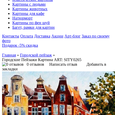
Картины с людьми
Картины животных
Картины для кафе
Натюрморт
Картины по фен шуй
Багет, рамки для картин
Контакты
Оплата
Доставка
Акции
Арт-блог
Заказ по своему
фото
Подарок -5% скидка
Главная
»
Городской пейзаж
»
Городские Пейзажи Картина ART: SITY0265
0 отзывов
Написать отзыв
Добавить в
закладки