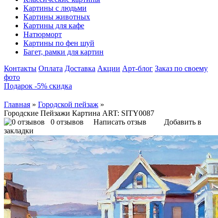
Картины с людьми
Картины животных
Картины для кафе
Натюрморт
Картины по фен шуй
Багет, рамки для картин
Контакты
Оплата
Доставка
Акции
Арт-блог
Заказ по своему
фото
Подарок -5% скидка
Главная
»
Городской пейзаж
»
Городские Пейзажи Картина ART: SITY0087
0 отзывов
Написать отзыв
Добавить в
закладки