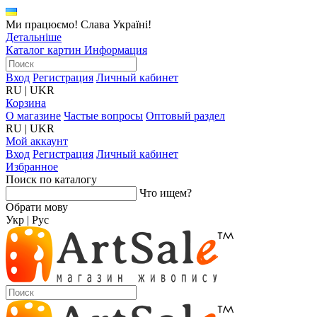
Ми працюємо! Слава Україні!
Детальніше
Каталог картин
Информация
Вход
Регистрация
Личный кабинет
RU
|
UKR
Корзина
О магазине
Частые вопросы
Оптовый раздел
RU
|
UKR
Мой аккаунт
Вход
Регистрация
Личный кабинет
Избранное
Поиск по каталогу
Что ищем?
Обрати мову
Укр
|
Рус