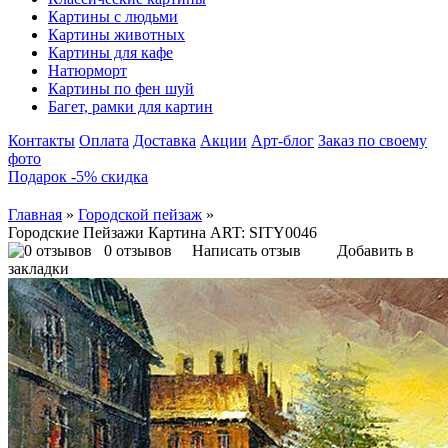
Картины с людьми
Картины животных
Картины для кафе
Натюрморт
Картины по фен шуй
Багет, рамки для картин
Контакты
Оплата
Доставка
Акции
Арт-блог
Заказ по своему
фото
Подарок -5% скидка
Главная
»
Городской пейзаж
»
Городские Пейзажи Картина ART: SITY0046
0 отзывов
Написать отзыв
Добавить в
закладки