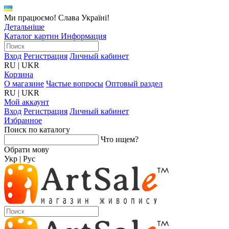
Ми працюємо! Слава Україні!
Детальніше
Каталог картин
Информация
Вход
Регистрация
Личный кабинет
RU
|
UKR
Корзина
О магазине
Частые вопросы
Оптовый раздел
RU
|
UKR
Мой аккаунт
Вход
Регистрация
Личный кабинет
Избранное
Поиск по каталогу
Что ищем?
Обрати мову
Укр
|
Рус