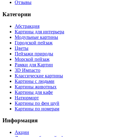
Отзывы
Категории
Абстракция
Картины для интерьера
Модульные картины
Городской пейзаж
Цветы
Пейзажи природы
Морской пейзаж
Рамки для Картин
3D Импасто
Классические картины
Картины с людьми
Картины животных
Картины для кафе
Натюрморт
Картины по фен шуй
Картины по номерам
Информация
Акции