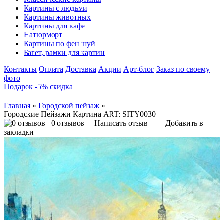
Картины с людьми
Картины животных
Картины для кафе
Натюрморт
Картины по фен шуй
Багет, рамки для картин
Контакты
Оплата
Доставка
Акции
Арт-блог
Заказ по своему
фото
Подарок -5% скидка
Главная
»
Городской пейзаж
»
Городские Пейзажи Картина ART: SITY0030
0 отзывов
Написать отзыв
Добавить в
закладки