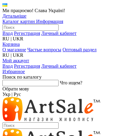
Ми працюємо! Слава Україні!
Детальніше
Каталог картин
Информация
Вход
Регистрация
Личный кабинет
RU
|
UKR
Корзина
О магазине
Частые вопросы
Оптовый раздел
RU
|
UKR
Мой аккаунт
Вход
Регистрация
Личный кабинет
Избранное
Поиск по каталогу
Что ищем?
Обрати мову
Укр
|
Рус