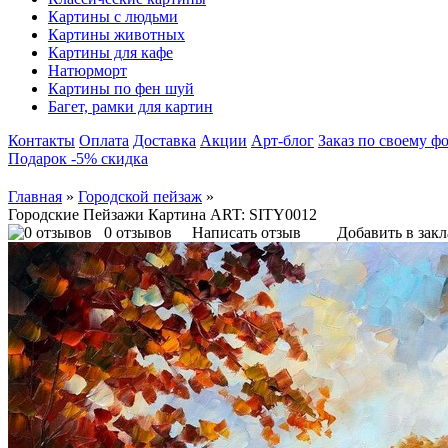
Картины с людьми
Картины животных
Картины для кафе
Натюрморт
Картины по фен шуй
Багет, рамки для картин
Контакты
Оплата
Доставка
Акции
Арт-блог
Заказ по своему ф
Подарок -5% скидка
Главная
»
Городской пейзаж
»
Городские Пейзажи Картина ART: SITY0012
0 отзывов
Написать отзыв
Добавить в зак