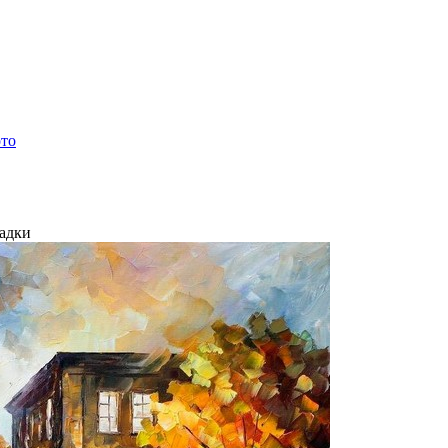
ото
ладки