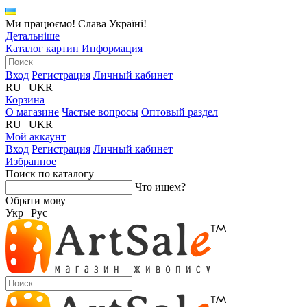
Ми працюємо! Слава Україні!
Детальніше
Каталог картин
Информация
Вход
Регистрация
Личный кабинет
RU
|
UKR
Корзина
О магазине
Частые вопросы
Оптовый раздел
RU
|
UKR
Мой аккаунт
Вход
Регистрация
Личный кабинет
Избранное
Поиск по каталогу
Что ищем?
Обрати мову
Укр
|
Рус