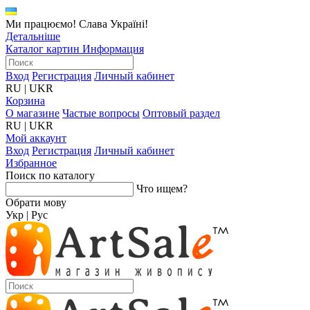
Ми працюємо! Слава Україні!
Детальніше
Каталог картин
Информация
Вход
Регистрация
Личный кабинет
RU
|
UKR
Корзина
О магазине
Частые вопросы
Оптовый раздел
RU
|
UKR
Мой аккаунт
Вход
Регистрация
Личный кабинет
Избранное
Поиск по каталогу
Что ищем?
Обрати мову
Укр
|
Рус