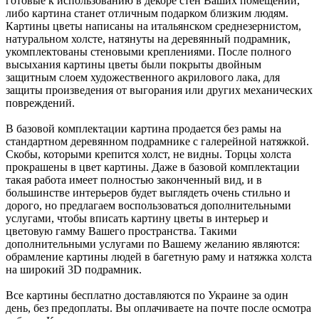
готовые к использованию в декоре стен Ваших помещений,
либо картина станет отличным подарком близким людям.
Картины цветы написаны на итальянском среднезернистом,
натуральном холсте, натянуты на деревянный подрамник,
укомплектованы стеновыми креплениями. После полного
высыхания картины цветы были покрыты двойным
защитным слоем художественного акрилового лака, для
защиты произведения от выгорания или других механических
повреждений.
В базовой комплектации картина продается без рамы на
стандартном деревянном подрамнике с галерейной натяжкой.
Скобы, которыми крепится холст, не видны. Торцы холста
прокрашены в цвет картины. Даже в базовой комплектации
такая работа имеет полностью законченный вид, и в
большинстве интерьеров будет выглядеть очень стильно и
дорого, но предлагаем воспользоваться дополнительными
услугами, чтобы вписать картину цветы в интерьер и
цветовую гамму Вашего пространства. Такими
дополнительными услугами по Вашему желанию являются:
обрамление картины людей в багетную раму и натяжка холста
на широкий 3D подрамник.
Все картины бесплатно доставляются по Украине за один
день, без предоплаты. Вы оплачиваете на почте после осмотра