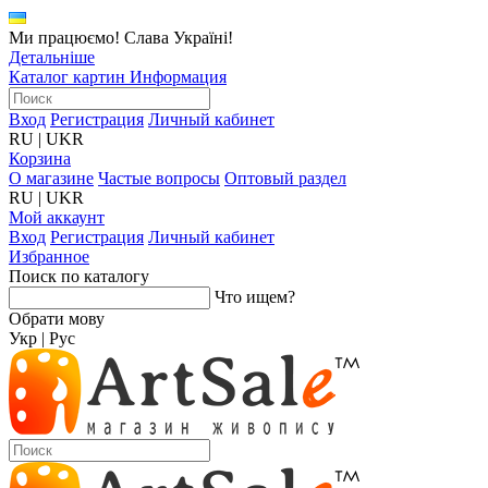
Ми працюємо! Слава Україні!
Детальніше
Каталог картин
Информация
Вход
Регистрация
Личный кабинет
RU
|
UKR
Корзина
О магазине
Частые вопросы
Оптовый раздел
RU
|
UKR
Мой аккаунт
Вход
Регистрация
Личный кабинет
Избранное
Поиск по каталогу
Что ищем?
Обрати мову
Укр
|
Рус