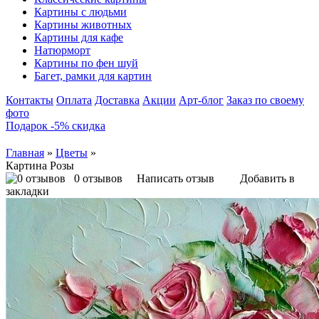
Картины с людьми
Картины животных
Картины для кафе
Натюрморт
Картины по фен шуй
Багет, рамки для картин
Контакты
Оплата
Доставка
Акции
Арт-блог
Заказ по своему
фото
Подарок -5% скидка
Главная
»
Цветы
»
Картина Розы
0 отзывов
Написать отзыв
Добавить в
закладки