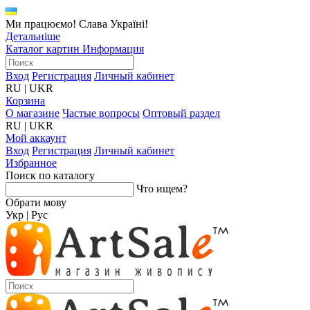
Ми працюємо! Слава Україні!
Детальніше
Каталог картин
Информация
Вход
Регистрация
Личный кабинет
RU
|
UKR
Корзина
О магазине
Частые вопросы
Оптовый раздел
RU
|
UKR
Мой аккаунт
Вход
Регистрация
Личный кабинет
Избранное
Поиск по каталогу
Что ищем?
Обрати мову
Укр
|
Рус