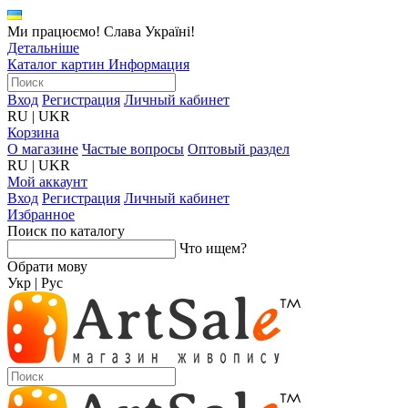
Ми працюємо! Слава Україні!
Детальніше
Каталог картин
Информация
Вход
Регистрация
Личный кабинет
RU
|
UKR
Корзина
О магазине
Частые вопросы
Оптовый раздел
RU
|
UKR
Мой аккаунт
Вход
Регистрация
Личный кабинет
Избранное
Поиск по каталогу
Что ищем?
Обрати мову
Укр
|
Рус