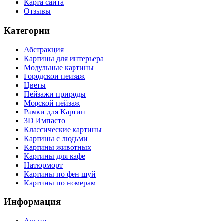
Карта сайта
Отзывы
Категории
Абстракция
Картины для интерьера
Модульные картины
Городской пейзаж
Цветы
Пейзажи природы
Морской пейзаж
Рамки для Картин
3D Импасто
Классические картины
Картины с людьми
Картины животных
Картины для кафе
Натюрморт
Картины по фен шуй
Картины по номерам
Информация
Акции