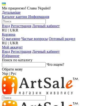
Ми працюємо! Слава Україні!
Детальніше
Каталог картин
Информация
Вход
Регистрация
Личный кабинет
RU
|
UKR
Корзина
О магазине
Частые вопросы
Оптовый раздел
RU
|
UKR
Мой аккаунт
Вход
Регистрация
Личный кабинет
Избранное
Поиск по каталогу
Что ищем?
Обрати мову
Укр
|
Рус