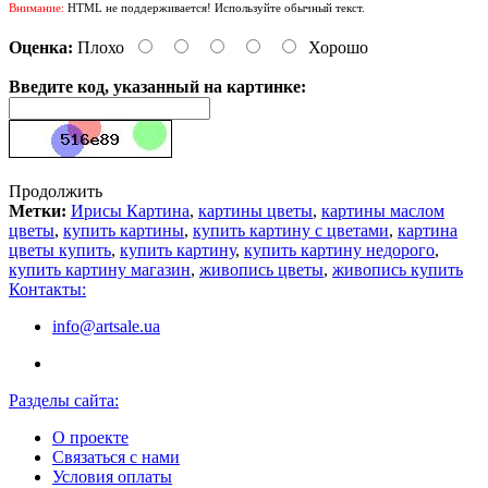
Внимание:
HTML не поддерживается! Используйте обычный текст.
Оценка:
Плохо
Хорошо
Введите код, указанный на картинке:
Продолжить
Метки:
Ирисы Картина
,
картины цветы
,
картины маслом
цветы
,
купить картины
,
купить картину с цветами
,
картина
цветы купить
,
купить картину
,
купить картину недорого
,
купить картину магазин
,
живопись цветы
,
живопись купить
Контакты:
info@artsale.ua
Разделы сайта:
О проекте
Связаться с нами
Условия оплаты