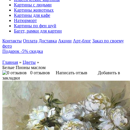
Картины с людьми
Картины животных
Картины для кафе
Натюрморт
Картины по фен шуй
Багет, рамки для картин
Контакты
Оплата
Доставка
Акции
Арт-блог
Заказ по своему
фото
Подарок -5% скидка
Главная
»
Цветы
»
Белые Пионы маслом
0 отзывов
Написать отзыв
Добавить в
закладки