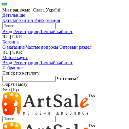
Ми працюємо! Слава Україні!
Детальніше
Каталог картин
Информация
Вход
Регистрация
Личный кабинет
RU
|
UKR
Корзина
О магазине
Частые вопросы
Оптовый раздел
RU
|
UKR
Мой аккаунт
Вход
Регистрация
Личный кабинет
Избранное
Поиск по каталогу
Что ищем?
Обрати мову
Укр
|
Рус