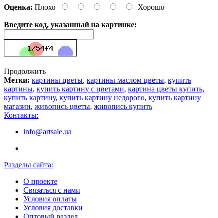
Оценка:
Плохо
Хорошо
Введите код, указанный на картинке:
Продолжить
Метки:
картины цветы
,
картины маслом цветы
,
купить
картины
,
купить картину с цветами
,
картина цветы купить
,
купить картину
,
купить картину недорого
,
купить картину
магазин
,
живопись цветы
,
живопись купить
Контакты:
info@artsale.ua
Разделы сайта:
О проекте
Связаться с нами
Условия оплаты
Условия доставки
Оптовый раздел