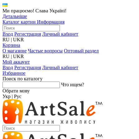
Ми працюємо! Слава Україні!
Детальніше
Каталог картин
Информация
Вход
Регистрация
Личный кабинет
RU
|
UKR
Корзина
О магазине
Частые вопросы
Оптовый раздел
RU
|
UKR
Мой аккаунт
Вход
Регистрация
Личный кабинет
Избранное
Поиск по каталогу
Что ищем?
Обрати мову
Укр
|
Рус