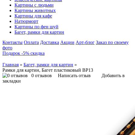
Картины с людьми
Картины животных
Картины для кафе
Натюрморт
Картины по фен шуй
Багет, рамки для картин
Контакты
Оплата
Доставка
Акции
Арт-блог
Заказ по своему
фото
Подарок -5% скидка
Главная
»
Багет, рамки для картин
»
Рамки для картин, Багет пластиковый BP13
0 отзывов
Написать отзыв
Добавить в
закладки