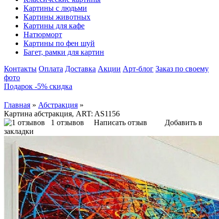
Картины с людьми
Картины животных
Картины для кафе
Натюрморт
Картины по фен шуй
Багет, рамки для картин
Контакты
Оплата
Доставка
Акции
Арт-блог
Заказ по своему
фото
Подарок -5% скидка
Главная
»
Абстракция
»
Картина абстракция, ART: AS1156
1 отзывов
Написать отзыв
Добавить в
закладки