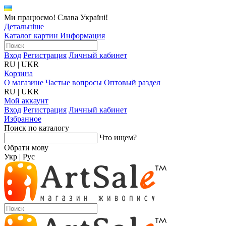
Ми працюємо! Слава Україні!
Детальніше
Каталог картин
Информация
Вход
Регистрация
Личный кабинет
RU
|
UKR
Корзина
О магазине
Частые вопросы
Оптовый раздел
RU
|
UKR
Мой аккаунт
Вход
Регистрация
Личный кабинет
Избранное
Поиск по каталогу
Что ищем?
Обрати мову
Укр
|
Рус