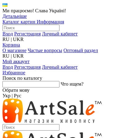
Ми працюємо! Слава Україні!
Детальніше
Каталог картин
Информация
Вход
Регистрация
Личный кабинет
RU
|
UKR
Корзина
О магазине
Частые вопросы
Оптовый раздел
RU
|
UKR
Мой аккаунт
Вход
Регистрация
Личный кабинет
Избранное
Поиск по каталогу
Что ищем?
Обрати мову
Укр
|
Рус