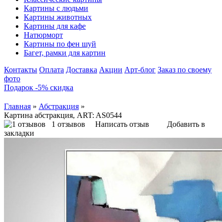
Картины с людьми
Картины животных
Картины для кафе
Натюрморт
Картины по фен шуй
Багет, рамки для картин
Контакты
Оплата
Доставка
Акции
Арт-блог
Заказ по своему
фото
Подарок -5% скидка
Главная
»
Абстракция
»
Картина абстракция, ART: AS0544
1 отзывов
Написать отзыв
Добавить в
закладки