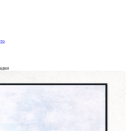
ото
ладки