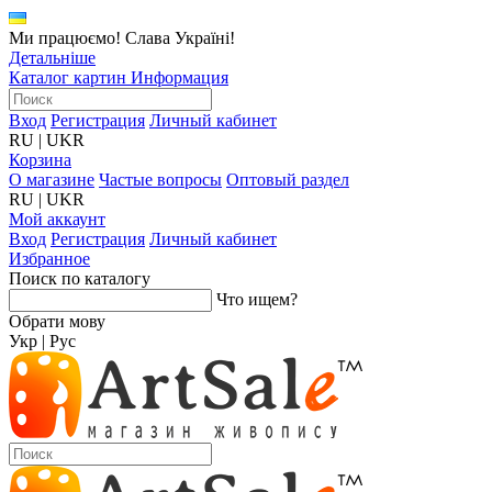
Ми працюємо! Слава Україні!
Детальніше
Каталог картин
Информация
Вход
Регистрация
Личный кабинет
RU
|
UKR
Корзина
О магазине
Частые вопросы
Оптовый раздел
RU
|
UKR
Мой аккаунт
Вход
Регистрация
Личный кабинет
Избранное
Поиск по каталогу
Что ищем?
Обрати мову
Укр
|
Рус