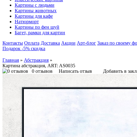
Картины с людьми
Картины животных
Картины для кафе
Натюрморт
Картины по фен шуй
Багет, рамки для картин
Контакты
Оплата
Доставка
Акции
Арт-блог
Заказ по своему ф
Подарок -5% скидка
Главная
»
Абстракция
»
Картина абстракция, ART: AS0035
0 отзывов
Написать отзыв
Добавить в зак