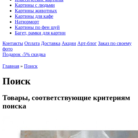
Картины с людьми
Картины животных
Картины для кафе
Натюрморт
Картины по фен шуй
Багет, рамки для картин
Контакты
Оплата
Доставка
Акции
Арт-блог
Заказ по своему
фото
Подарок -5% скидка
Главная
»
Поиск
Поиск
Товары, соответствующие критериям
поиска