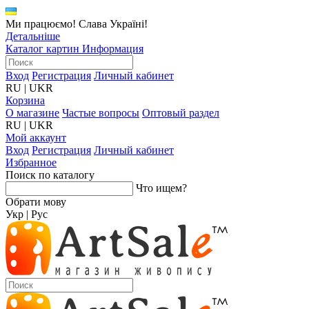
Ми працюємо! Слава Україні!
Детальніше
Каталог картин
Информация
Вход
Регистрация
Личный кабинет
RU
|
UKR
Корзина
О магазине
Частые вопросы
Оптовый раздел
RU
|
UKR
Мой аккаунт
Вход
Регистрация
Личный кабинет
Избранное
Поиск по каталогу
Что ищем?
Обрати мову
Укр
|
Рус