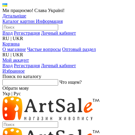
Ми працюємо! Слава Україні!
Детальніше
Каталог картин
Информация
Вход
Регистрация
Личный кабинет
RU
|
UKR
Корзина
О магазине
Частые вопросы
Оптовый раздел
RU
|
UKR
Мой аккаунт
Вход
Регистрация
Личный кабинет
Избранное
Поиск по каталогу
Что ищем?
Обрати мову
Укр
|
Рус