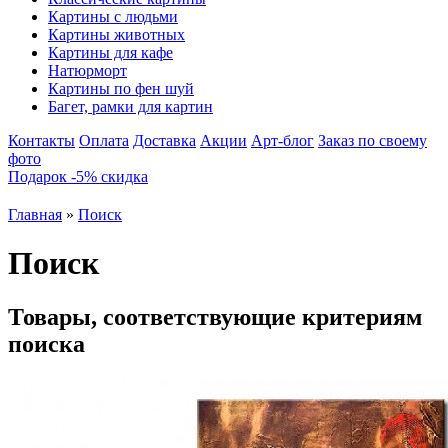
Картины с людьми
Картины животных
Картины для кафе
Натюрморт
Картины по фен шуй
Багет, рамки для картин
Контакты
Оплата
Доставка
Акции
Арт-блог
Заказ по своему
фото
Подарок -5% скидка
Главная
»
Поиск
Поиск
Товары, соответствующие критериям
поиска