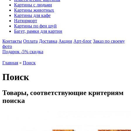
Картины с людьми
Картины животных
Картины для кафе
Натюрморт
Картины по фен шуй
Багет, рамки для картин
Контакты
Оплата
Доставка
Акции
Арт-блог
Заказ по своему
фото
Подарок -5% скидка
Главная
»
Поиск
Поиск
Товары, соответствующие критериям
поиска