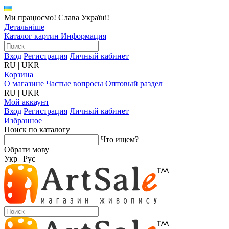
Ми працюємо! Слава Україні!
Детальніше
Каталог картин
Информация
Вход
Регистрация
Личный кабинет
RU
|
UKR
Корзина
О магазине
Частые вопросы
Оптовый раздел
RU
|
UKR
Мой аккаунт
Вход
Регистрация
Личный кабинет
Избранное
Поиск по каталогу
Что ищем?
Обрати мову
Укр
|
Рус