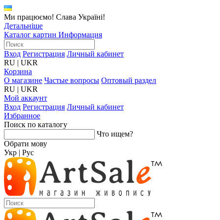
Ми працюємо! Слава Україні!
Детальніше
Каталог картин
Информация
Вход
Регистрация
Личный кабинет
RU
|
UKR
Корзина
О магазине
Частые вопросы
Оптовый раздел
RU
|
UKR
Мой аккаунт
Вход
Регистрация
Личный кабинет
Избранное
Поиск по каталогу
Что ищем?
Обрати мову
Укр
|
Рус