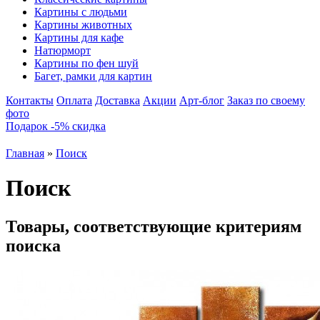
Картины с людьми
Картины животных
Картины для кафе
Натюрморт
Картины по фен шуй
Багет, рамки для картин
Контакты
Оплата
Доставка
Акции
Арт-блог
Заказ по своему
фото
Подарок -5% скидка
Главная
»
Поиск
Поиск
Товары, соответствующие критериям
поиска