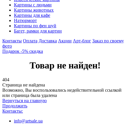
Картины с людьми
Картины животных
Картины для кафе
Натюрморт
Картины по фен шуй
Багет, рамки для картин
Контакты
Оплата
Доставка
Акции
Арт-блог
Заказ по своему
фото
Подарок -5% скидка
Товар не найден!
404
Страница не найдена
Возможно, Вы воспользовались недействительной ссылкой
или страница была удалена
Вернуться на главную
Продолжить
Контакты:
info@artsale.ua