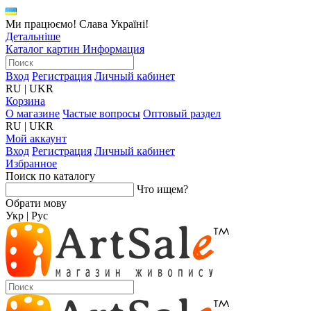
Ми працюємо! Слава Україні!
Детальніше
Каталог картин
Информация
Вход
Регистрация
Личный кабинет
RU
|
UKR
Корзина
О магазине
Частые вопросы
Оптовый раздел
RU
|
UKR
Мой аккаунт
Вход
Регистрация
Личный кабинет
Избранное
Поиск по каталогу
Что ищем?
Обрати мову
Укр
|
Рус