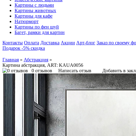
Картины с людьми
Картины животных
Картины для кафе
Натюрморт
Картины по фен шуй
Багет, рамки для картин
Контакты
Оплата
Доставка
Акции
Арт-блог
Заказ по своему ф
Подарок -5% скидка
Главная
»
Абстракция
»
Картина абстракция, ART: KAUA0056
0 отзывов
Написать отзыв
Добавить в зак