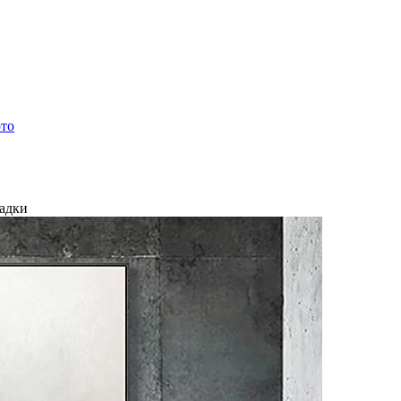
ото
ладки