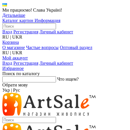
Ми працюємо! Слава Україні!
Детальніше
Каталог картин
Информация
Вход
Регистрация
Личный кабинет
RU
|
UKR
Корзина
О магазине
Частые вопросы
Оптовый раздел
RU
|
UKR
Мой аккаунт
Вход
Регистрация
Личный кабинет
Избранное
Поиск по каталогу
Что ищем?
Обрати мову
Укр
|
Рус