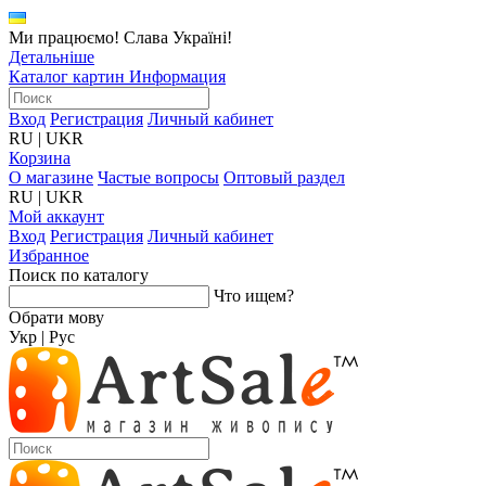
Ми працюємо! Слава Україні!
Детальніше
Каталог картин
Информация
Вход
Регистрация
Личный кабинет
RU
|
UKR
Корзина
О магазине
Частые вопросы
Оптовый раздел
RU
|
UKR
Мой аккаунт
Вход
Регистрация
Личный кабинет
Избранное
Поиск по каталогу
Что ищем?
Обрати мову
Укр
|
Рус