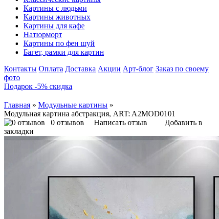
Картины с людьми
Картины животных
Картины для кафе
Натюрморт
Картины по фен шуй
Багет, рамки для картин
Контакты
Оплата
Доставка
Акции
Арт-блог
Заказ по своему
фото
Подарок -5% скидка
Главная
»
Модульные картины
»
Модульная картина абстракция, ART: A2MOD0101
0 отзывов
Написать отзыв
Добавить в
закладки