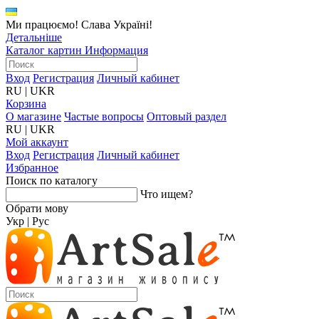
Ми працюємо! Слава Україні!
Детальніше
Каталог картин
Информация
Вход
Регистрация
Личный кабинет
RU
|
UKR
Корзина
О магазине
Частые вопросы
Оптовый раздел
RU
|
UKR
Мой аккаунт
Вход
Регистрация
Личный кабинет
Избранное
Поиск по каталогу
Что ищем?
Обрати мову
Укр
|
Рус