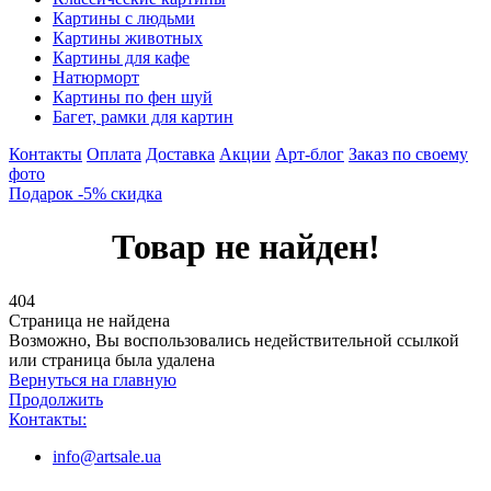
Картины с людьми
Картины животных
Картины для кафе
Натюрморт
Картины по фен шуй
Багет, рамки для картин
Контакты
Оплата
Доставка
Акции
Арт-блог
Заказ по своему
фото
Подарок -5% скидка
Товар не найден!
404
Страница не найдена
Возможно, Вы воспользовались недействительной ссылкой
или страница была удалена
Вернуться на главную
Продолжить
Контакты:
info@artsale.ua