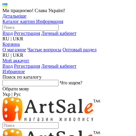
Ми працюємо! Слава Україні!
Детальніше
Каталог картин
Информация
Вход
Регистрация
Личный кабинет
RU
|
UKR
Корзина
О магазине
Частые вопросы
Оптовый раздел
RU
|
UKR
Мой аккаунт
Вход
Регистрация
Личный кабинет
Избранное
Поиск по каталогу
Что ищем?
Обрати мову
Укр
|
Рус