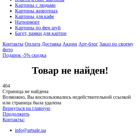
Картины с людьми
Картины животных
Картины для кафе
Натюрморт
Картины по фен шуй
Багет, рамки для картин
Контакты
Оплата
Доставка
Акции
Арт-блог
Заказ по своему
фото
Подарок -5% скидка
Товар не найден!
404
Страница не найдена
Возможно, Вы воспользовались недействительной ссылкой
или страница была удалена
Вернуться на главную
Продолжить
Контакты:
info@artsale.ua