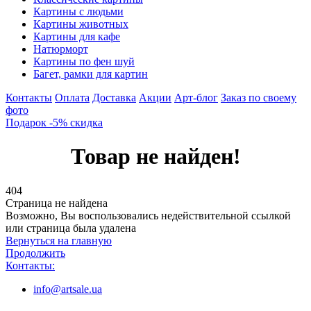
Картины с людьми
Картины животных
Картины для кафе
Натюрморт
Картины по фен шуй
Багет, рамки для картин
Контакты
Оплата
Доставка
Акции
Арт-блог
Заказ по своему
фото
Подарок -5% скидка
Товар не найден!
404
Страница не найдена
Возможно, Вы воспользовались недействительной ссылкой
или страница была удалена
Вернуться на главную
Продолжить
Контакты:
info@artsale.ua