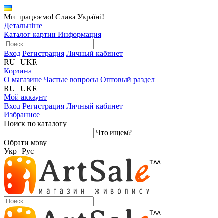
Ми працюємо! Слава Україні!
Детальніше
Каталог картин
Информация
Вход
Регистрация
Личный кабинет
RU
|
UKR
Корзина
О магазине
Частые вопросы
Оптовый раздел
RU
|
UKR
Мой аккаунт
Вход
Регистрация
Личный кабинет
Избранное
Поиск по каталогу
Что ищем?
Обрати мову
Укр
|
Рус