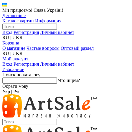
Ми працюємо! Слава Україні!
Детальніше
Каталог картин
Информация
Вход
Регистрация
Личный кабинет
RU
|
UKR
Корзина
О магазине
Частые вопросы
Оптовый раздел
RU
|
UKR
Мой аккаунт
Вход
Регистрация
Личный кабинет
Избранное
Поиск по каталогу
Что ищем?
Обрати мову
Укр
|
Рус